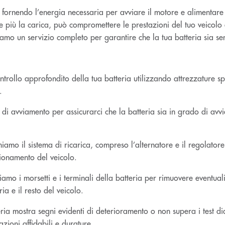
, fornendo l’energia necessaria per avviare il motore e alimentare tu
 più la carica, può compromettere le prestazioni del tuo veicolo e
riamo un servizio completo per garantire che la tua batteria sia se
trollo approfondito della tua batteria utilizzando attrezzature spe
.
 di avviamento per assicurarci che la batteria sia in grado di avv
iamo il sistema di ricarica, compreso l’alternatore e il regolatore
zionamento del veicolo.
iamo i morsetti e i terminali della batteria per rimuovere eventual
ia e il resto del veicolo.
ria mostra segni evidenti di deterioramento o non supera i test di
azioni affidabili e durature.